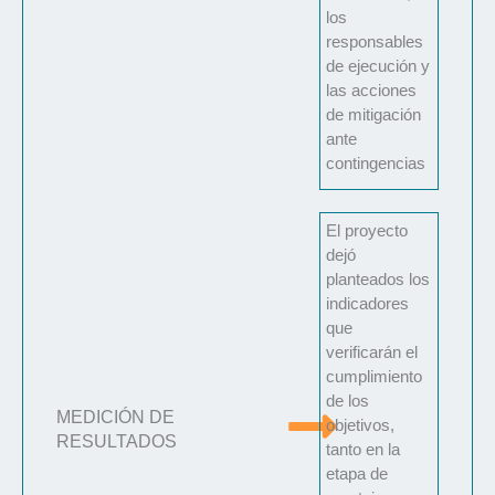
los
responsables
de ejecución y
las acciones
de mitigación
ante
contingencias
El proyecto
dejó
planteados los
indicadores
que
verificarán el
cumplimiento
de los
MEDICIÓN DE
objetivos,
RESULTADOS
tanto en la
etapa de