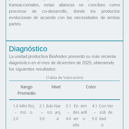
transaccionales, estas alianzas se conciben como
procesos de co-desarrollo, donde los productos
evolucionan de acuerdo con las necesidades de ambas
partes.
Diagnóstico
La unidad productiva BioAndes presentó su más reciente
diagnóstico en el mes de diciembre de 2025, obteniendo
los siguientes resultados:
(Tabla de Valoración)
Rango
Nivel
Color
Promedio
1.0
Míni
Roj
2.1
Bás
Nar
3.1
En
Am
4.1
Con
Ver
–
mo
o
–
ico
anj
–
des
arill
–
soli
de
2.0
3.0
a
4.0
arr
o
5.0
dad
ollo
o